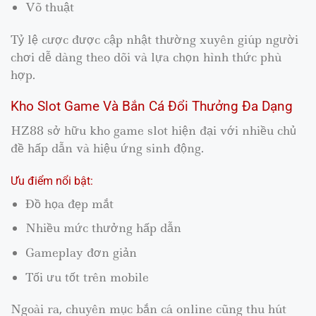
Võ thuật
Tỷ lệ cược được cập nhật thường xuyên giúp người
chơi dễ dàng theo dõi và lựa chọn hình thức phù
hợp.
Kho Slot Game Và Bắn Cá Đổi Thưởng Đa Dạng
HZ88 sở hữu kho game slot hiện đại với nhiều chủ
đề hấp dẫn và hiệu ứng sinh động.
Ưu điểm nổi bật:
Đồ họa đẹp mắt
Nhiều mức thưởng hấp dẫn
Gameplay đơn giản
Tối ưu tốt trên mobile
Ngoài ra, chuyên mục bắn cá online cũng thu hút