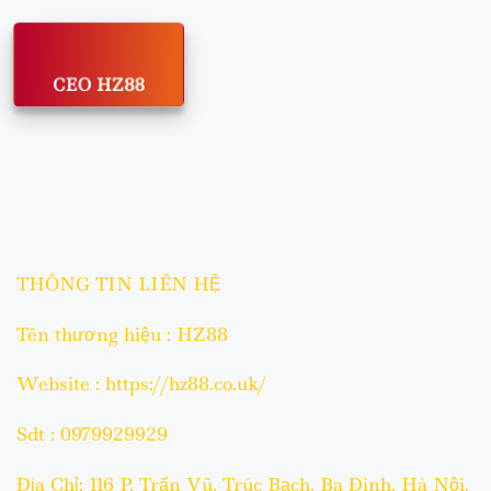
CEO HZ88
THÔNG TIN LIÊN HỆ
Tên thương hiệu : HZ88
Website : https://hz88.co.uk/
Sdt : 0979929929
Địa Chỉ: 116 P. Trấn Vũ, Trúc Bạch, Ba Đình, Hà Nội,