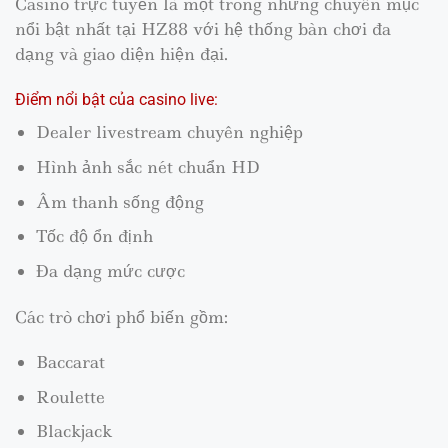
Casino trực tuyến là một trong những chuyên mục
nổi bật nhất tại HZ88 với hệ thống bàn chơi đa
dạng và giao diện hiện đại.
Điểm nổi bật của casino live:
Dealer livestream chuyên nghiệp
Hình ảnh sắc nét chuẩn HD
Âm thanh sống động
Tốc độ ổn định
Đa dạng mức cược
Các trò chơi phổ biến gồm:
Baccarat
Roulette
Blackjack