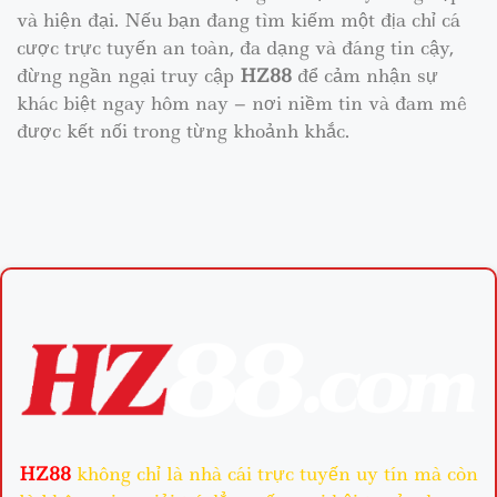
và hiện đại. Nếu bạn đang tìm kiếm một địa chỉ cá
cược trực tuyến an toàn, đa dạng và đáng tin cậy,
đừng ngần ngại truy cập
HZ88
để cảm nhận sự
khác biệt ngay hôm nay – nơi niềm tin và đam mê
được kết nối trong từng khoảnh khắc.
HZ88
không chỉ là nhà cái trực tuyến uy tín mà còn