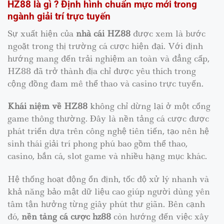
HZ88 là gì ? Định hình chuẩn mực mới trong
ngành giải trí trực tuyến
Sự xuất hiện của
nhà cái HZ88
được xem là bước
ngoặt trong thị trường cá cược hiện đại. Với định
hướng mang đến trải nghiệm an toàn và đẳng cấp,
HZ88 đã trở thành địa chỉ được yêu thích trong
cộng đồng đam mê thể thao và casino trực tuyến.
Khái niệm về HZ88
không chỉ dừng lại ở một cổng
game thông thường. Đây là nền tảng cá cược được
phát triển dựa trên công nghệ tiên tiến, tạo nên hệ
sinh thái giải trí phong phú bao gồm thể thao,
casino, bắn cá, slot game và nhiều hạng mục khác.
Hệ thống hoạt động ổn định, tốc độ xử lý nhanh và
khả năng bảo mật dữ liệu cao giúp người dùng yên
tâm tận hưởng từng giây phút thư giãn. Bên cạnh
đó,
nền tảng cá cược hz88
còn hướng đến việc xây