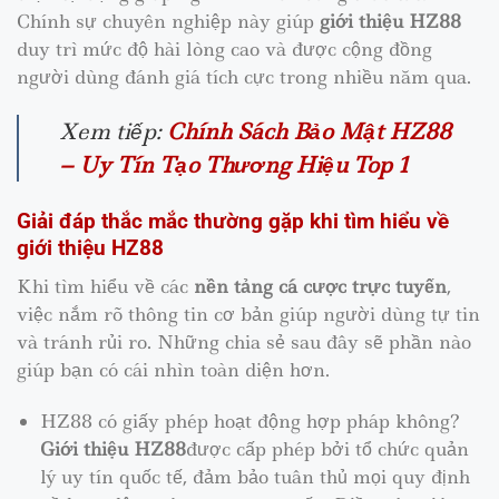
Chính sự chuyên nghiệp này giúp
giới thiệu HZ88
duy trì mức độ hài lòng cao và được cộng đồng
người dùng đánh giá tích cực trong nhiều năm qua.
Xem tiếp:
Chính Sách Bảo Mật HZ88
– Uy Tín Tạo Thương Hiệu Top 1
Giải đáp thắc mắc thường gặp khi tìm hiểu về
giới thiệu HZ88
Khi tìm hiểu về các
nền tảng cá cược trực tuyến
,
việc nắm rõ thông tin cơ bản giúp người dùng tự tin
và tránh rủi ro. Những chia sẻ sau đây sẽ phần nào
giúp bạn có cái nhìn toàn diện hơn.
HZ88 có giấy phép hoạt động hợp pháp không?
Giới thiệu HZ88
được cấp phép bởi tổ chức quản
lý uy tín quốc tế, đảm bảo tuân thủ mọi quy định