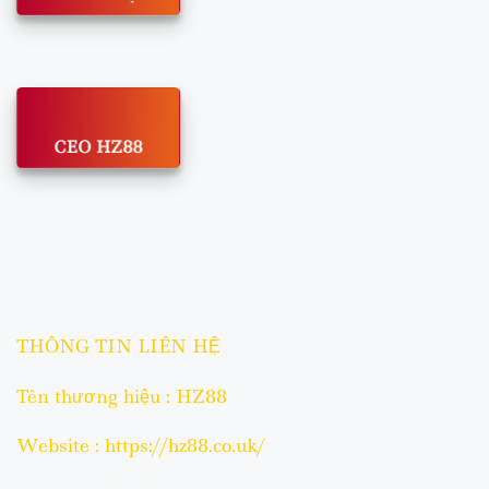
CEO HZ88
THÔNG TIN LIÊN HỆ
Tên thương hiệu : HZ88
Website : https://hz88.co.uk/