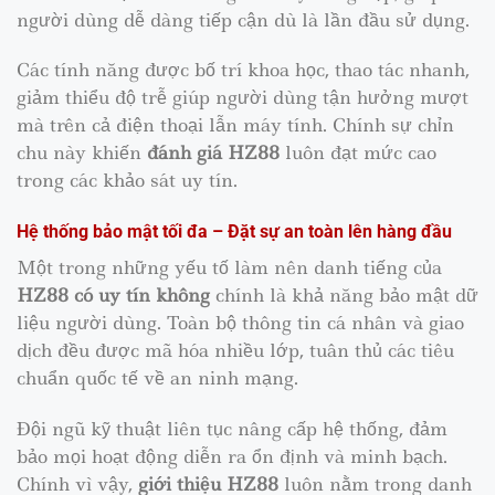
người dùng dễ dàng tiếp cận dù là lần đầu sử dụng.
Các tính năng được bố trí khoa học, thao tác nhanh,
giảm thiểu độ trễ giúp người dùng tận hưởng mượt
mà trên cả điện thoại lẫn máy tính. Chính sự chỉn
chu này khiến
đánh giá HZ88
luôn đạt mức cao
trong các khảo sát uy tín.
Hệ thống bảo mật tối đa – Đặt sự an toàn lên hàng đầu
Một trong những yếu tố làm nên danh tiếng của
HZ88 có uy tín không
chính là khả năng bảo mật dữ
liệu người dùng. Toàn bộ thông tin cá nhân và giao
dịch đều được mã hóa nhiều lớp, tuân thủ các tiêu
chuẩn quốc tế về an ninh mạng.
Đội ngũ kỹ thuật liên tục nâng cấp hệ thống, đảm
bảo mọi hoạt động diễn ra ổn định và minh bạch.
Chính vì vậy,
giới thiệu HZ88
luôn nằm trong danh