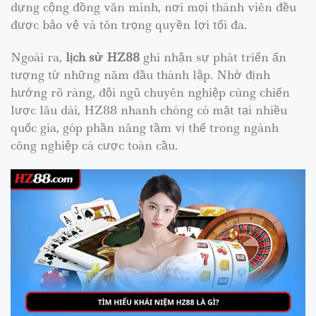
dựng cộng đồng văn minh, nơi mọi thành viên đều
được bảo vệ và tôn trọng quyền lợi tối đa.
Ngoài ra,
lịch sử HZ88
ghi nhận sự phát triển ấn
tượng từ những năm đầu thành lập. Nhờ định
hướng rõ ràng, đội ngũ chuyên nghiệp cùng chiến
lược lâu dài, HZ88 nhanh chóng có mặt tại nhiều
quốc gia, góp phần nâng tầm vị thế trong ngành
công nghiệp cá cược toàn cầu.