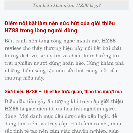
Tìm hiểu khái niệm HZ88 là gì?
Điểm nổi bật làm nên sức hút của giới thiệu
HZ88 trong lòng người dùng
Bên cạnh nền tảng công nghệ mạnh mẽ,
HZ88
review
cho thấy thương hiệu này nổi bật bởi chất
lượng dịch vụ, sự uy tín và chiến lược hướng tới
trải nghiệm người dùng hoàn hảo. Cùng khám phá
những điểm sáng tạo nên sức hút riêng biệt của
thương hiệu này.
Giới thiệu HZ88 – Thiết kế trực quan, thao tác mượt mà
Điều đầu tiên gây ấn tượng khi truy cập
giới thiệu
HZ88
là giao diện tối ưu hóa trải nghiệm người
dùng. Mọi danh mục đều được sắp xếp logic, dễ
dàng tìm kiếm và truy cập. Hình ảnh rõ nét, màu
sắc tinh tế tạo nên cảm giác chuyên nghiệp, giúp