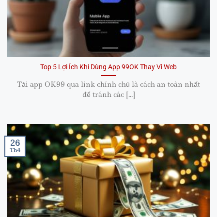
Top 5 Lợi Ích Khi Dùng App 99OK Thay Vì Web
Tải app OK99 qua link chính chủ là cách an toàn nhất
để tránh các [...]
26
Th4