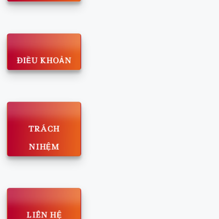
ĐIỀU KHOẢN
TRÁCH
NIHỆM
LIÊN HỆ