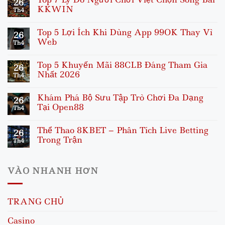
26
KKWIN
Th4
Top 5 Lợi Ích Khi Dùng App 99OK Thay Vì
26
Web
Th4
Top 5 Khuyến Mãi 88CLB Đáng Tham Gia
26
Nhất 2026
Th4
Khám Phá Bộ Sưu Tập Trò Chơi Đa Dạng
26
Tại Open88
Th4
Thể Thao 8KBET – Phân Tích Live Betting
26
Trong Trận
Th4
VÀO NHANH HƠN
TRANG CHỦ
Casino