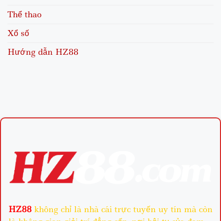
Thể thao
Xổ số
Hướng dẫn HZ88
HZ88
không chỉ là nhà cái trực tuyến uy tín mà còn