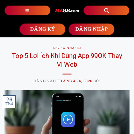
Bỏ
qua
nội
dung
ĐĂNG KÝ
ĐĂNG NHẬP
REVIEW NHÀ CÁI
Top 5 Lợi Ích Khi Dùng App 99OK Thay
Vì Web
ĐĂNG VÀO
THÁNG 4 26, 2026
BỞI
26
Th4