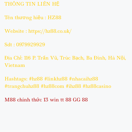
THÔNG TIN LIÊN HỆ
Tên thương hiệu : HZ88
Website : https://hz88.co.uk/
Sdt : 0979929929
Địa Chỉ: 116 P. Trấn Vũ, Trúc Bạch, Ba Đình, Hà Nội,
Vietnam
Hashtags: #hz88 #linkhz88 #nhacaihz88
#trangchuhz88 #hz88com #ihz88 #hz88casino
M88 chính thức
13 win
tt 88
GG 88