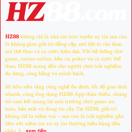
HZ88
không chỉ là nhà cái trực tuyến uy tín mà còn
là không gian giải trí đẳng cấp, nơi hội tụ của đam
mê thể thao và cá cược hiện đại. Với hệ thống slot
game, casino online, bắn cá, poker và cá cược thể
thao, HZ88 mang đến cho người chơi trải nghiệm
đa dạng, công bằng và minh bạch.
Sở hữu nền tảng công nghệ ổn định, tốc độ giao dịch
nhanh, cùng ứng dụng HZ88 App thân thiện, chúng
tôi cam kết mang lại môi trường chơi game an
toàn, bảo mật và đáng tin cậy. Tại HZ88, giải trí
không chỉ là niềm vui – mà còn là trải nghiệm gắn
liền với niềm tin và uy tín thương hiệu hàng đầu
châu Á
.
..xem tiếp
.