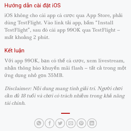
Hướng dẫn cài đặt iOS
iOS không cho cài app cá cược qua App Store, phải
dùng TestFlight. Vào link tải app, bấm “Install
TestFlight”, sau đó cài app 99OK qua TestFlight –
mất khoảng 2 phút.
Kết luận
Với app 99OK, bạn có thể cá cược, xem livestream,
nhận thông báo khuyến mãi flash – tất cả trong một
ứng dụng nhỏ gọn 35MB.
Disclaimer: Nội dung mang tính giải trí. Người chơi
cần đủ 18 tuổi và chơi có trách nhiệm trong khả năng
tài chính.