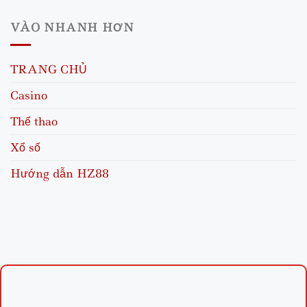
VÀO NHANH HƠN
TRANG CHỦ
Casino
Thể thao
Xổ số
Hướng dẫn HZ88