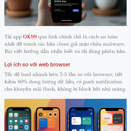
Tải app
OK99
qua link chính chủ là cách an toàn
nhất để tránh các bản clone giả mạo chứa malware.
Bài viết hướng dẫn nhận biết và tải đúng phiên bản.
Lợi ích so với web browser
Tốc độ load nhanh hơn 3-5 lần so với browser, tiết
kiệm 60% dung lượng dữ liệu, có push notification
cho khuyến mãi flash, không bị block bởi nhà mạng.