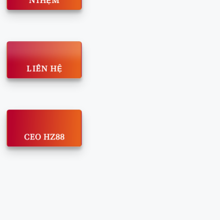
NIHỆM
LIÊN HỆ
CEO HZ88