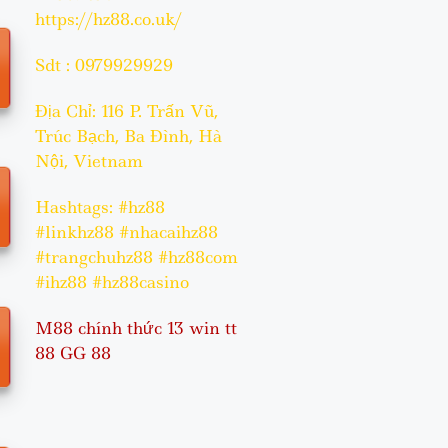
https://hz88.co.uk/
Sdt : 0979929929
Địa Chỉ: 116 P. Trấn Vũ,
Trúc Bạch, Ba Đình, Hà
Nội, Vietnam
Hashtags: #hz88
#linkhz88 #nhacaihz88
#trangchuhz88 #hz88com
#ihz88 #hz88casino
M88 chính thức
13 win
tt
88
GG 88