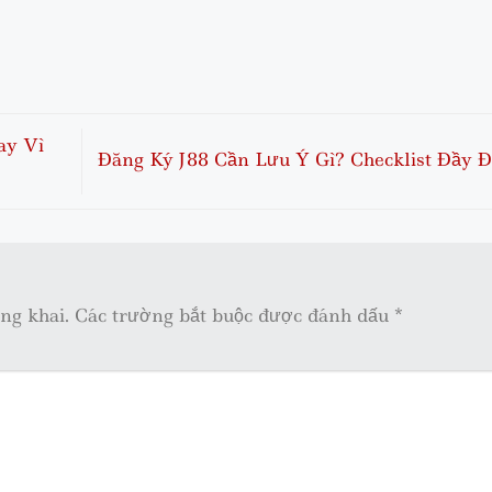
ay Vì
Đăng Ký J88 Cần Lưu Ý Gì? Checklist Đầy 
ng khai.
Các trường bắt buộc được đánh dấu
*