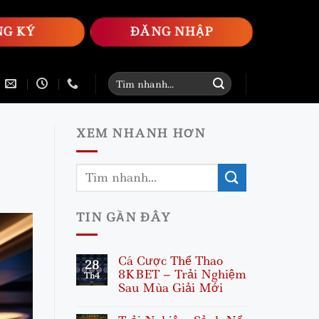
G KÝ
ĐĂNG NHẬP
XEM NHANH HƠN
TIN GẦN ĐÂY
Cá Cược Thể Thao
28
8KBET – Trải Nghiệm
Th4
Sau Mùa Giải Mới