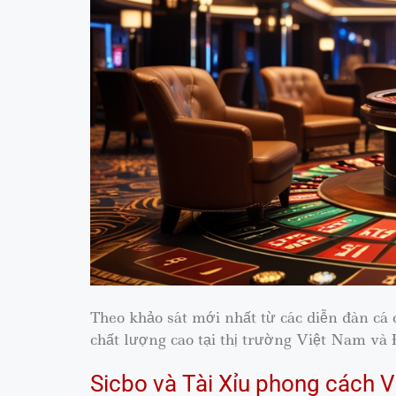
Theo khảo sát mới nhất từ các diễn đàn cá
chất lượng cao tại thị trường Việt Nam v
Sicbo và Tài Xỉu phong cách V