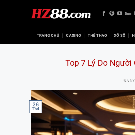
Bỏ
qua
nội
dung
TRANG CHỦ
CASINO
THỂ THAO
XỔ SỐ
H
Top 7 Lý Do Người
ĐĂN
26
Th4