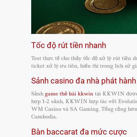
Tốc độ rút tiền nhanh
Test thực tế cho thấy tốc độ xử lý rút tiền
ticket xử lý ưu tiên, hiển thị trong lịch sử gi
Sảnh casino đa nhà phát hành
Sảnh
game thẻ bài kkwin
tại KKWIN được đá
hợp 1-2 sảnh, KKWIN hợp tác với Evoluti
WM Casino và SA Gaming. Tổng cộng hơn 2
Cambodia.
Bàn baccarat đa mức cược