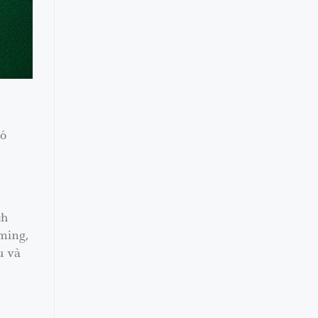
có
ch
ming,
u và